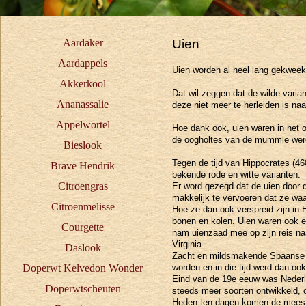
Aardaker
Uien
Aardappels
Uien worden al heel lang gekweekt
Akkerkool
Dat wil zeggen dat de wilde varian
Ananassalie
deze niet meer te herleiden is naa
Appelwortel
Hoe dank ook, uien waren in het o
de oogholtes van de mummie werde
Bieslook
Tegen de tijd van Hippocrates (46
Brave Hendrik
bekende rode en witte varianten.
Citroengras
Er word gezegd dat de uien door d
makkelijk te vervoeren dat ze waar
Citroenmelisse
Hoe ze dan ook verspreid zijn in
bonen en kolen. Uien waren ook 
Courgette
nam uienzaad mee op zijn reis na
Virginia.
Daslook
Zacht en mildsmakende Spaanse u
Doperwt Kelvedon Wonder
worden en in die tijd werd dan oo
Eind van de 19e eeuw was Nederlan
Doperwtscheuten
steeds meer soorten ontwikkeld, 
Heden ten dagen komen de meeste 