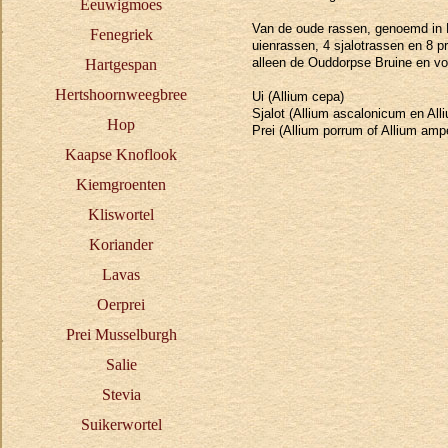
Eeuwigmoes
Van de oude rassen, genoemd in N
Fenegriek
uienrassen, 4 sjalotrassen en 8 p
alleen de Ouddorpse Bruine en voor
Hartgespan
Hertshoornweegbree
Ui (Allium cepa)
Sjalot (Allium ascalonicum en All
Hop
Prei (Allium porrum of Allium am
Kaapse Knoflook
Kiemgroenten
Kliswortel
Koriander
Lavas
Oerprei
Prei Musselburgh
Salie
Stevia
Suikerwortel