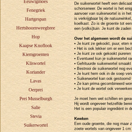
Eeuwigmoes
De suikerwortel heeft een delicaa
schorseneer. De wortel is het eni
Fenegriek
aanvoer van suikerwortel is in het
is verkrijgbaar bij de natuurwinke
Hartgespan
koelkast. Zo is de groente tot een
Hertshoornweegbree
een (volks)tuin. Je kunt de zaden
Hop
Over het algemeen wordt de sui
• Je kunt ze gekookt, puur, eten m
Kaapse Knoflook
• Het is ook lekker om er een be
• Je kunt ze ook gekookt pureren 
Kiemgroenten
• Eventueel kun je suikerwortel r
Kliswortel
• Gefrituurde suikerwortel smaakt 
• Bestrooi de suikerwortel nog ev
Koriander
• Je kunt hem ook in de soep ver
• Suikerwortel kan ook gestoomd
Lavas
• Ze kan prima gecombineerd wor
• Je kunt de wortel ook verwerken
Oerprei
Prei Musselburgh
Je moet hem wel schillen en geras
Hij wordt ongeveer hetzelfde bere
Salie
Het is een populair ingrediënt in
Stevia
Kweken
Een oude groente, die nog maar ze
Suikerwortel
zoete wortels van ongeveer 1 cm 