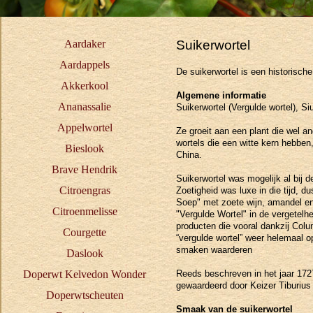
Aardaker
Suikerwortel
Aardappels
De suikerwortel is een historisch
Akkerkool
Algemene informatie
Ananassalie
Suikerwortel (Vergulde wortel), S
Appelwortel
Ze groeit aan een plant die wel a
wortels die een witte kern hebben
Bieslook
China.
Brave Hendrik
Suikerwortel was mogelijk al bij 
Citroengras
Zoetigheid was luxe in die tijd, 
Soep" met zoete wijn, amandel en
Citroenmelisse
"Vergulde Wortel" in de vergetel
producten die vooral dankzij Col
Courgette
“vergulde wortel” weer helemaal o
smaken waarderen
Daslook
Doperwt Kelvedon Wonder
Reeds beschreven in het jaar 172
gewaardeerd door Keizer Tiburius 
Doperwtscheuten
Smaak van de suikerwortel